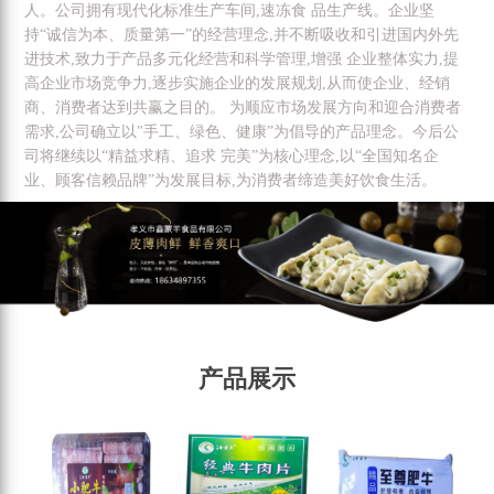
人。公司拥有现代化标准生产车间,速冻食 品生产线。企业坚
持“诚信为本、质量第一”的经营理念,并不断吸收和引进国内外先
进技术,致力于产品多元化经营和科学管理,增强 企业整体实力,提
高企业市场竞争力,逐步实施企业的发展规划,从而使企业、经销
商、消费者达到共赢之目的。 为顺应市场发展方向和迎合消费者
需求,公司确立以"手工、绿色、健康”为倡导的产品理念。今后公
司将继续以“精益求精、追求 完美”为核心理念,以“全国知名企
业、顾客信赖品牌”为发展目标,为消费者缔造美好饮食生活。
产品展示