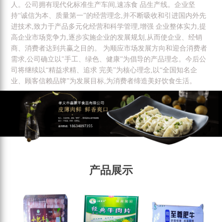
人。公司拥有现代化标准生产车间,速冻食 品生产线。企业坚
持“诚信为本、质量第一”的经营理念,并不断吸收和引进国内外先
进技术,致力于产品多元化经营和科学管理,增强 企业整体实力,提
高企业市场竞争力,逐步实施企业的发展规划,从而使企业、经销
商、消费者达到共赢之目的。 为顺应市场发展方向和迎合消费者
需求,公司确立以"手工、绿色、健康”为倡导的产品理念。今后公
司将继续以“精益求精、追求 完美”为核心理念,以“全国知名企
业、顾客信赖品牌”为发展目标,为消费者缔造美好饮食生活。
产品展示