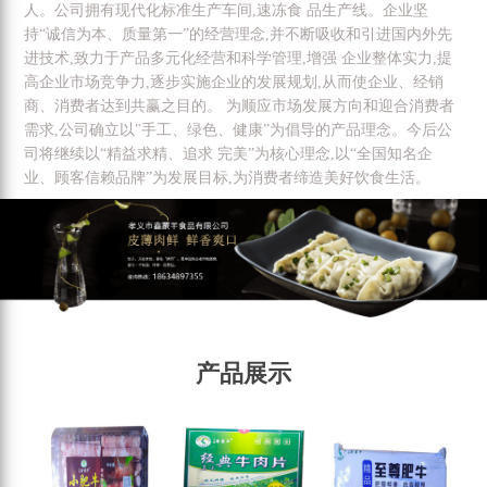
人。公司拥有现代化标准生产车间,速冻食 品生产线。企业坚
持“诚信为本、质量第一”的经营理念,并不断吸收和引进国内外先
进技术,致力于产品多元化经营和科学管理,增强 企业整体实力,提
高企业市场竞争力,逐步实施企业的发展规划,从而使企业、经销
商、消费者达到共赢之目的。 为顺应市场发展方向和迎合消费者
需求,公司确立以"手工、绿色、健康”为倡导的产品理念。今后公
司将继续以“精益求精、追求 完美”为核心理念,以“全国知名企
业、顾客信赖品牌”为发展目标,为消费者缔造美好饮食生活。
产品展示