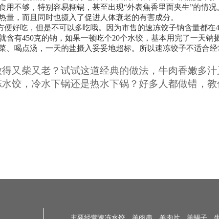
食用不够，特别容易糊锅，甚至出现“外表焦香里面夹生”的情况
热量，而且同时也摄入了促进人体衰老的有害成分。
方便好吃，但是不可以多吃哦。因为市售的速冻饺子钠含量都在
饺就含有450克的钠，如果一顿吃个20个水饺，基本用完了一天钠
菜、喝点汤，一天的盐摄入妥妥地超标。所以速冻饺子不适合经
做得又柴又老？试试这道经典的做法，牛肉香嫩多汁
冻水饺，冷水下锅还是热水下锅？好多人都做错，教
主要经营速冻水饺、羊肉串、羊肉片、羊蝎子、