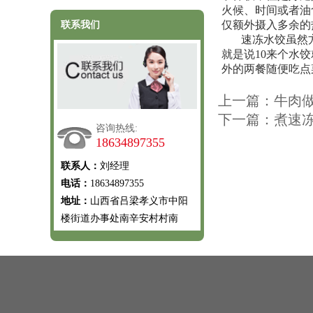
火候、时间或者油
仅额外摄入多余的
联系我们
速冻水饺虽然
就是说10来个水
外的两餐随便吃点
上一篇：牛肉
下一篇：煮速
咨询热线:
18634897355
联系人：
刘经理
电话：
18634897355
地址：
山西省吕梁孝义市中阳
楼街道办事处南辛安村村南