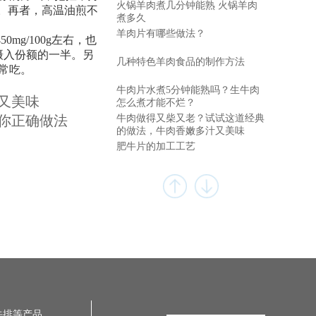
火锅羊肉煮几分钟能熟 火锅羊肉
。再者，高温油煎不
煮多久
羊肉片有哪些做法？
450mg/100g左右，也
摄入份额的一半。另
几种特色羊肉食品的制作方法
常吃。
牛肉片水煮5分钟能熟吗？生牛肉
又美味
怎么煮才能不烂？
你正确做法
牛肉做得又柴又老？试试这道经典
的做法，牛肉香嫩多汁又美味
肥牛片的加工工艺
牛排等产品。