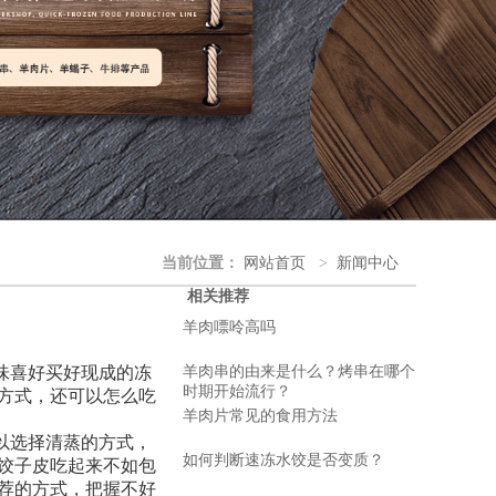
当前位置：
网站首页
>
新闻中心
相关推荐
羊肉嘌呤高吗
味喜好买好现成的冻
羊肉串的由来是什么？烤串在哪个
时期开始流行？
方式，还可以怎么吃
羊肉片常见的食用方法
以选择清蒸的方式，
如何判断速冻水饺是否变质？
以饺子皮吃起来不如包
荐的方式，把握不好