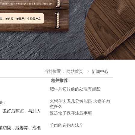
当前位置：
网站首页
>
新闻中心
相关推荐
肥牛片切片前的处理有那些
火锅羊肉煮几分钟能熟 火锅羊肉
法：
煮多久
。煮好后晾凉，与加入
速冻饺子保存注意事项
羊肉的选购方法？
菜切段，葱姜蒜、泡椒