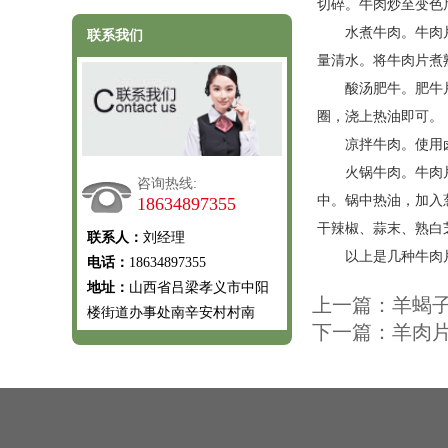
切碎。牛肉炒至变色
水煮牛肉。牛肉
联系我们
量清水。将牛肉片煮
酸汤肥牛。肥牛
圈，浇上热油即可。
凉拌牛肉。使用
火锅牛肉。牛肉
咨询热线:
中。锅中热油，加入
18634897355
干辣椒、蒜末、熟白
联系人：
刘经理
以上是几种牛肉
电话：
18634897355
地址：
山西省吕梁孝义市中阳
上一篇：羊蝎
楼街道办事处南辛安村村南
下一篇：羊肉