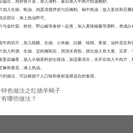
后盛出，再炒香芹菜，加入调料，最后加入牛肉片快速翻炒。
片加入生抽、蚝油、鸡蛋清搅拌抓匀后腌制。锅中热油，放入姜丝和豆瓣
熟后捞出，淋上热油即可。
片与金针菇、粉丝、野山椒等食材一起煮，加入黄辣椒酱等调料，煮成白
卤牛肉切片，加入陈醋、生抽、小米椒、白糖、味精、香菜、油炸花生和
片加入料酒、生抽、淀粉腌制后，用清水煮熟，捞出放入有大葱、豆芽、
葱姜蒜煸香，放入火锅底料炒出辣油，加适量清水，水开后加入牛肉片，
芝麻和葱花，淋上热油。
片的做法，可以根据个人口味和食材选择适合的食谱。
子特色做法之红烧羊蝎子
片有哪些做法？