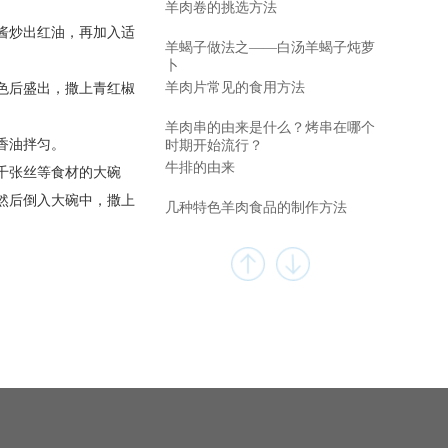
羊肉卷的挑选方法
酱炒出红油，再加入适
羊蝎子做法之——白汤羊蝎子炖萝
卜
羊肉片常见的食用方法
色后盛出，撒上青红椒
羊肉串的由来是什么？烤串在哪个
香油拌匀。
时期开始流行？
牛排的由来
千张丝等食材的大碗
然后倒入大碗中，撒上
几种特色羊肉食品的制作方法